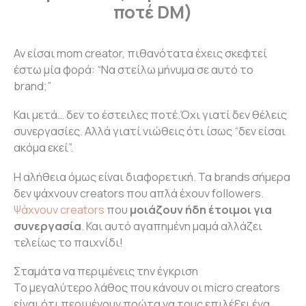
ποτέ DM)
Αν είσαι mom creator, πιθανότατα έχεις σκεφτεί
έστω μία φορά: “Να στείλω μήνυμα σε αυτό το
brand;”
Και μετά… δεν το έστειλες ποτέ.Όχι γιατί δεν θέλεις
συνεργασίες. Αλλά γιατί νιώθεις ότι ίσως “δεν είσαι
ακόμα εκεί”.
Η αλήθεια όμως είναι διαφορετική. Τα brands σήμερα
δεν ψάχνουν creators που απλά έχουν followers.
Ψάχνουν creators
που
μοιάζουν ήδη έτοιμοι για
συνεργασία
. Και αυτό αγαπημένη μαμά αλλάζει
τελείως το παιχνίδι!
Σταμάτα να περιμένεις την έγκριση
Το μεγαλύτερο λάθος που κάνουν οι micro creators
είναι ότι περιμένουν πρώτα να τους επιλέξει ένα