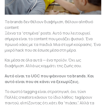
Τα brands δεν θέλουν διαφήμιση, θέλουν αληθινό
content
Ξέχνα τα “στημένα” posts. Αυτό που λειτουργεί
σήμερα είναι το content που μοιάζει φυσικό. Ένα
πρωινό χάος με τα παιδιά. Μια στιγμή κούρασης. Ένα
μικρό hack που σε έσωσε μέσα στη μέρα.
Και μέσα σε όλα αυτά — ένα προϊόν. Όχι ως
διαφήμιση. Αλλά ως κομμάτι της ζωής σου.
Αυτό είναι το UGC που ψάχνουν τα brands. Και
αυτό είναι που σε κάνει να ξεχωρίζεις.
Το σωστό tagging είναι στρατηγική, όχι τύχη
Πολλές creators κάνουν το ίδιο λάθος: tagάρουν
παντού, ελπίζοντας ότι κάτι θα “πιάσει”. Αλλά τα