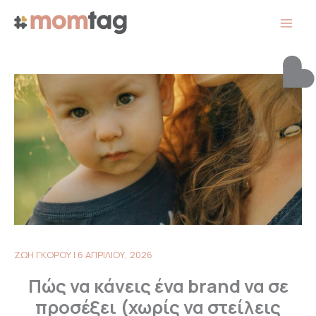
Μετάβαση
στο
περιεχόμενο
ΖΩΗ ΓΚΟΡΟΥ
|
6 ΑΠΡΙΛΙΟΥ, 2026
Πώς να κάνεις ένα brand να σε
προσέξει (χωρίς να στείλεις