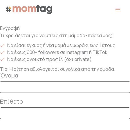
Μετάβαση
στο
περιεχόμενο
Εγγραφή
Τι χρειάζεται για να μπεις στη μαμαδο-παρέα μας;
Να είσαι έγκυος ή νέα μαμά με μωράκι έως 1 έτους
Να έχεις 600+ followers σε Instagram ή TikTok
Να έχεις ανοιχτό προφίλ (όχι private)
Tip: Η αίτηση αξιολογείται συνολικά από την ομάδα.
Όνομα
Επίθετο