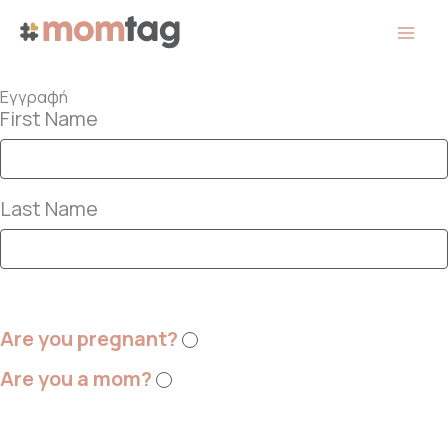
Skip
to
content
Εγγραφή
First Name
Last Name
Are you pregnant?
Are you a mom?