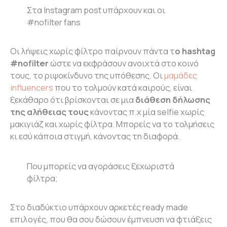
Στα Ιnstagram post υπάρχουν και οι
#nofilter fans
Οι λήψεις χωρίς φίλτρο παίρνουν πάντα τ
ο hashtag
#nofilter
ώστε να εκφράσουν ανοιχτά στο κοινό
τους, το ριψοκίνδυνο της υπόθεσης. Oι
μαμάδες
influencers
που το τολμούν κατά καιρούς, είναι
ξεκάθαρο ότι βρίσκονται σε μια
διάθεση δήλωσης
της αλήθειας τους
κάνοντας π.χ μία selfie χωρίς
μακιγιάζ και χωρίς φίλτρα. Mπορείς να το τολμήσεις
κι εσύ κάποια στιγμή, κάνοντας τη διαφορά.
Που μπορείς να αγοράσεις ξεχωριστά
φίλτρα;
Στο διαδύκτιο υπάρχουν αρκετές ready made
επιλογές, που θα σου δώσουν έμπνευση να φτιάξεις