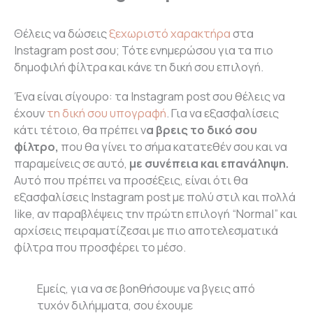
Θέλεις να δώσεις
ξεχωριστό χαρακτήρα
στα
Instagram post σου; Τότε ενημερώσου για τα πιο
δημοφιλή φίλτρα και κάνε τη δική σου επιλογή.
Ένα είναι σίγουρο: τα Instagram post σου θέλεις να
έχουν
τη δική σου υπογραφή
. Για να εξασφαλίσεις
κάτι τέτοιο, θα πρέπει ν
α βρεις το δικό σου
φίλτρο,
που θα γίνει το σήμα κατατεθέν σου και να
παραμείνεις σε αυτό,
με συνέπεια και επανάληψη.
Αυτό που πρέπει να προσέξεις, είναι ότι θα
εξασφαλίσεις Instagram post με πολύ στιλ και πολλά
like, αν παραβλέψεις την πρώτη επιλογή “Normal” και
αρχίσεις πειραματίζεσαι με πιο αποτελεσματικά
φίλτρα που προσφέρει το μέσο.
Εμείς, για να σε βοηθήσουμε να βγεις από
τυχόν διλήμματα, σου έχουμε