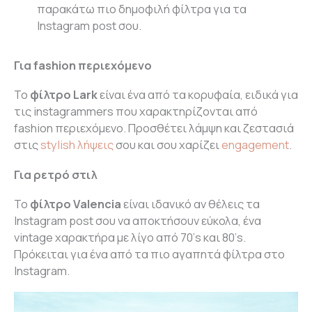
παρακάτω πιο δημοφιλή φίλτρα για τα
Ιnstagram post σου.
Για fashion περιεχόμενο
Το
φίλτρο Lark
είναι ένα από τα κορυφαία, ειδικά για
τις instagrammers που χαρακτηρίζονται από
fashion περιεχόμενο. Προσθέτει λάμψη και ζεστασιά
στις
stylish λήψεις
σου και σου χαρίζει
engagement
.
Για ρετρό στιλ
Το
φίλτρο Valencia
είναι ιδανικό αν θέλεις τα
Instagram post σου να αποκτήσουν εύκολα, ένα
vintage χαρακτήρα με λίγο από 70’s και 80’s.
Πρόκειται για ένα από τα πιο αγαπητά φίλτρα στο
Instagram.