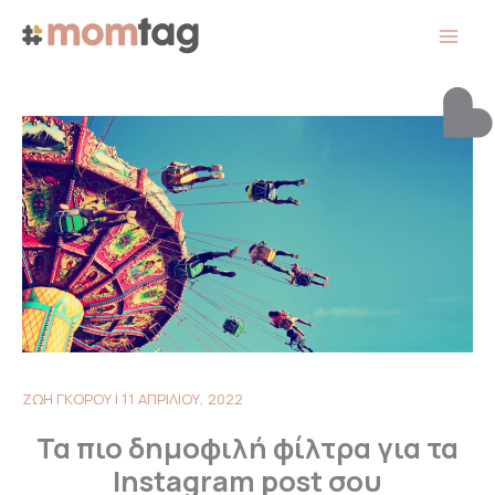
Μετάβαση
στο
περιεχόμενο
ΖΩΗ ΓΚΟΡΟΥ
|
11 ΑΠΡΙΛΙΟΥ, 2022
Τα πιο δημοφιλή φίλτρα για τα
Instagram post σου